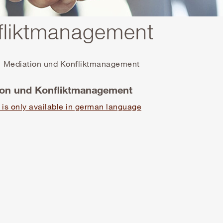
fliktmanagement
Mediation und Konfliktmanagement
ion und Konfliktmanagement
 is only available in german language