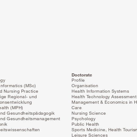
Doctorate
ogy
Profile
Informatics (MSc)
Organisation
 Nursing Practice
Health Information Systems
ige Regional- und
Health Technology Assessment
ionsentwicklung
Management & Economics in H
ealth (MPH)
Care
und Gesundheitspädagogik
Nursing Science
 und Gesundheitsmanagement
Psychology
onik
Public Health
eitswissenschaften
Sports Medicine, Health Touris
Leisure Sciences