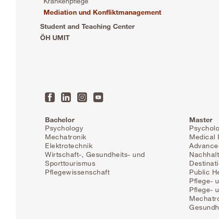
Krankenpflege
Mediation und Konfliktmanagement
Student and Teaching Center
ÖH UMIT
Bachelor
Master
Psychology
Psychol
Mechatronik
Medical 
Elektrotechnik
Advanced
Wirtschaft-, Gesundheits- und
Nachhalt
Sporttourismus
Destinat
Pflegewissenschaft
Public H
Pflege- 
Pflege-
Mechatr
Gesundh