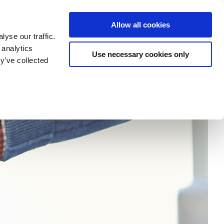
tatement
Imprint/Contact
Cookie Erklärung
Allow all cookies
yse our traffic.
 analytics
Use necessary cookies only
my
Research
Departments
University
y’ve collected