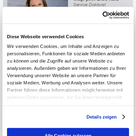
Service Doktorat
doktorat@umit-tirol.at
t
+43 50 8648 3819
f +43 50 8648 673819
Diese Webseite verwendet Cookies
________________________________________________
Wir verwenden Cookies, um Inhalte und Anzeigen zu
personalisieren, Funktionen für soziale Medien anbieten
Service Prüfungen für alle Bachelor- und Master-/Magister-
zu können und die Zugriffe auf unsere Website zu
Studien, ULGs sowie Service für UMIT TIROL-Academy:
analysieren. Außerdem geben wir Informationen zu Ihrer
Studienerfolgsbestätigungen, Prüfungsergebnisse,
Verwendung unserer Website an unsere Partner für
Prüfungseinsichten, Prüfungsplanung, Prüfungsvorbereitung,
Prüfungsankündigungen, Ergänzungsprüfungen,
soziale Medien, Werbung und Analysen weiter. Unsere
Lehrveranstaltungsprüfungen, Fristenprüfung,
Partner führen diese Informationen möglicherweise mit
Abschlussarbeiten, Akademische Feier, Zeugnisse und
weiteren Daten zusammen, die Sie ihnen bereitgestellt
Urkunden
haben oder die sie im Rahmen Ihrer Nutzung der Dienste
gesammelt haben.
Kontakt
Details zeigen
Renate Lahartinger
Mehr erfahren
Service Prüfungen
pruefungen@umit-tirol.at
t
+43 50 8648 3807
Alle Cookies zulassen