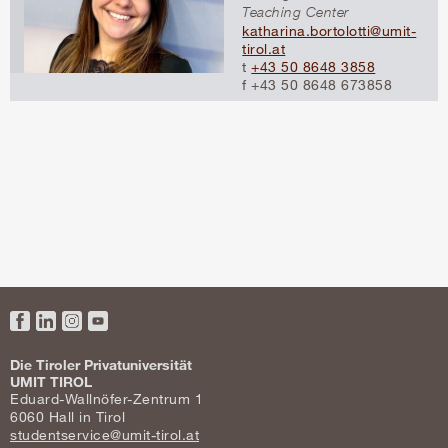
Teaching Center
katharina.bortolotti@umit-
tirol.at
t
+43 50 8648 3858
f +43 50 8648 673858
Facebook
LinkedIn
Instagram
YouTube
Die Tiroler Privatuniversität
UMIT TIROL
Eduard-Wallnöfer-Zentrum 1
6060 Hall in Tirol
studentservice@umit-tirol.at