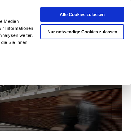
chutz
Impressum/Kontakt
Cookie Erklärung
Alle Cookies zulassen
le Medien
ir Informationen
Nur notwendige Cookies zulassen
y
Forschung
Departments
Universität
Analysen weiter.
die Sie ihnen