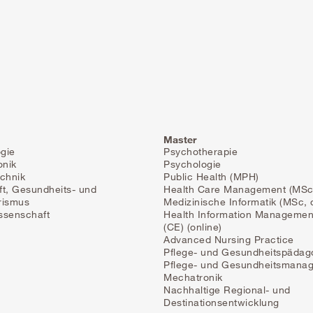
Master
gie
Psychotherapie
onik
Psychologie
echnik
Public Health (MPH)
ft, Gesundheits- und
Health Care Management (MSc
rismus
Medizinische Informatik (MSc, 
ssenschaft
Health Information Managemen
(CE) (online)
Advanced Nursing Practice
Pflege- und Gesundheitspädag
Pflege- und Gesundheitsmana
Mechatronik
Nachhaltige Regional- und
Destinationsentwicklung