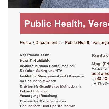
Public Health, Ve
Home
Departments
Public Health, Versor
Kontak
Department-Team
News & Highlights
Mag. (FH
Institut für Public Health, Medical
Executive
Decision Making und HTA
public-he
Institut für Management und Ökonomie
t
+43 50
im Gesundheitswesen
f +43 50
Division für Quantitative Methoden in
Public Health und
Versorgungsforschung
Division für Management im
Gesundheits- und Sporttourismus