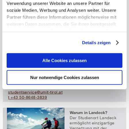
Verwendung unserer Website an unsere Partner für
Hier können Sie online
Infomaterialien zu Ihrem
soziale Medien, Werbung und Analysen weiter. Unsere
Wunschstudium
Partner führen diese Informationen möglicherweise mit
bestellen.
weiteren Daten zusammen, die Sie ihnen bereitgestellt
haben oder die sie im Rahmen Ihrer Nutzung der Dienste
gesammelt haben.
Details zeigen
Download
Mehr erfahren
Curriculum WGST (pdf, 49 kB)
Stand 01.03.2024
Alle Cookies zulassen
Die Tiroler Privatuniversität
UMIT TIROL
Nur notwendige Cookies zulassen
Eduard-Wallnöfer-Zentrum 1
6060 Hall in Tirol
studentservice@umit-tirol.at
t +43 50-8648-3839
Warum in Landeck?
Der Studienort Landeck
ermöglicht einzigartige
Vernetzung mit der