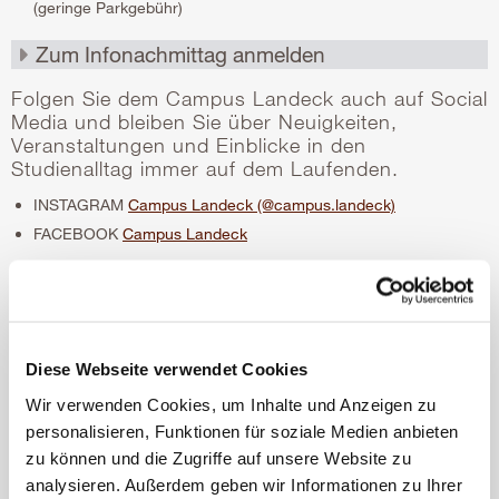
(geringe Parkgebühr)
Folgen Sie dem Campus Landeck auch auf Social
Media und bleiben Sie über Neuigkeiten,
Veranstaltungen und Einblicke in den
Studienalltag immer auf dem Laufenden.
INSTAGRAM
Campus Landeck (@campus.landeck)
FACEBOOK
Campus Landeck
Newsletter
Gerne informieren wir Sie mit dem Newsletter regelmäßig über
Veranstaltungen, Neuigkeiten und aktuelle Entwicklungen der
Diese Webseite verwendet Cookies
UMIT TIROL.
Wir verwenden Cookies, um Inhalte und Anzeigen zu
personalisieren, Funktionen für soziale Medien anbieten
zu können und die Zugriffe auf unsere Website zu
analysieren. Außerdem geben wir Informationen zu Ihrer
Infomaterial anfordern