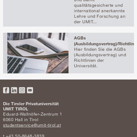
qualitätsgesicherte und
international anerkannte
Lehre und Forschung an
der UMIT...
AGBs
(Ausbildungsvertrag)/Richtlini
Hier finden Sie die AGBs
(Ausbildungsvertrag) und
Richtlinien der
Universität.
Facebook
LinkedIn
Instagram
YouTube
Die Tiroler Privatuniversität
UMIT TIROL
Eduard-Wallnöfer-Zentrum 1
6060 Hall in Tirol
studentservice@umit-tirol.at
t +43 50-8648-3839