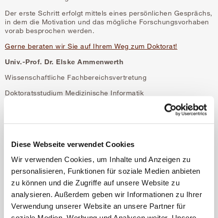
Der erste Schritt erfolgt mittels eines persönlichen Gesprächs,
in dem die Motivation und das mögliche Forschungsvorhaben
vorab besprochen werden.
Gerne beraten wir Sie auf Ihrem Weg zum Doktorat!
Univ.-Prof. Dr. Elske Ammenwerth
Wissenschaftliche Fachbereichsvertretung
Doktoratsstudium Medizinische Informatik
Erforderliches Dokument bei Anmeldung:
"
Antrag auf Überprüfung der Zulassungsvoraussetzung
"
(Den Antrag finden Sie unter Doktorat-Studien)
Diese Webseite verwendet Cookies
Bitte füllen Sie dieses Dokument aus und laden es bei der
Wir verwenden Cookies, um Inhalte und Anzeigen zu
Anmeldung auf unserem Portal hoch.
personalisieren, Funktionen für soziale Medien anbieten
zu können und die Zugriffe auf unsere Website zu
Unsere Forschungsschwerpunkte
analysieren. Außerdem geben wir Informationen zu Ihrer
Steckbrief zum Doktorat
Verwendung unserer Website an unsere Partner für
soziale Medien, Werbung und Analysen weiter. Unsere