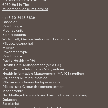
Eduard-Wallnöfer-Zentrum 1
6060 Hall in Tirol
studentservice@umit-tirol.at
t +43 50-8648-3839
Bachelor
Psychologie
Mechatronik
Elektrotechnik
Wirtschaft, Gesundheits- und Sporttourismus
Pflegewissenschaft
Master
Psychotherapie
Psychologie
Public Health (MPH)
Health Care Management (MSc CE)
Medizinische Informatik (MSc, online)
Health Information Management, MA (CE) (online)
Advanced Nursing Practice
Pflege- und Gesundheitspädagogik
Pflege- und Gesundheitsmanagement
Mechatronik
Nachhaltige Regional- und Destinationsentwicklung
Doktorat
Steckbrief
Informationen zum Doktorat Dr. phil.