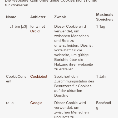
Die Webseite kann ohne diese Cookies nicht richtig
funktionieren.
Maximale
Name
Anbieter
Zweck
Speicherdau
__cf_bm [x3]
fonts.net
Dieser Cookie wird
1 Tag
Orcid
verwendet, um
zwischen Menschen
und Bots zu
unterscheiden. Dies ist
vorteilhaft für die
webseite, um gültige
Berichte über die
Nutzung ihrer webseite
zu erstellen.
CookieCons
Cookiebot
Speichert den
1 Jahr
ent
Zustimmungsstatus des
Benutzers für Cookies
auf der aktuellen
Domäne.
rc::a
Google
Dieser Cookie wird
Beständi
verwendet, um
g
zwischen Menschen
und Bots zu