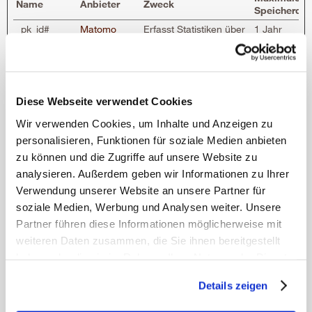
Name
Anbieter
Zweck
Speicherdau
_pk_id#
Matomo
Erfasst Statistiken über
1 Jahr
Besuche des
Benutzers auf der
Website, wie z. B. die
Anzahl der Besuche,
durchschnittliche
Diese Webseite verwendet Cookies
Verweildauer auf der
Website und welche
Wir verwenden Cookies, um Inhalte und Anzeigen zu
Seiten gelesen wurden.
personalisieren, Funktionen für soziale Medien anbieten
_pk_ref#
Matomo
Wird von Piwik
6 Monate
zu können und die Zugriffe auf unsere Website zu
Analytics Platform
analysieren. Außerdem geben wir Informationen zu Ihrer
genutzt, um die
Referring-Webseite zu
Verwendung unserer Website an unsere Partner für
identifizieren, über die
soziale Medien, Werbung und Analysen weiter. Unsere
der Besucher
Partner führen diese Informationen möglicherweise mit
gekommen ist.
weiteren Daten zusammen, die Sie ihnen bereitgestellt
_pk_ses#
Matomo
Wird von Piwik
1 Tag
Analytics Platform
haben oder die sie im Rahmen Ihrer Nutzung der Dienste
genutzt, um
gesammelt haben.
Seitenabrufe des
Details zeigen
Mehr erfahren
Besuchers während
der Sitzung