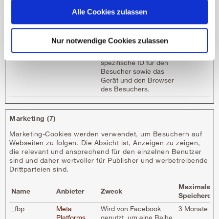
nachzuverfolgen.
Alle Cookies zulassen
cfid
www.umit-
Dieser Cookie wird im
21 Tage
tirol.at
Zusammenhang mit
dem Cookie "Cftoken"
Nur notwendige Cookies zulassen
verwendet.Der Cookie
speichert eine
spezifische ID für den
Besucher sowie das
Gerät und den Browser
des Besuchers.
Marketing (7)
Marketing-Cookies werden verwendet, um Besuchern auf
Webseiten zu folgen. Die Absicht ist, Anzeigen zu zeigen,
die relevant und ansprechend für den einzelnen Benutzer
sind und daher wertvoller für Publisher und werbetreibende
Drittparteien sind.
Maximale
Name
Anbieter
Zweck
Speicherdau
_fbp
Meta
Wird von Facebook
3 Monate
Platforms,
genutzt, um eine Reihe