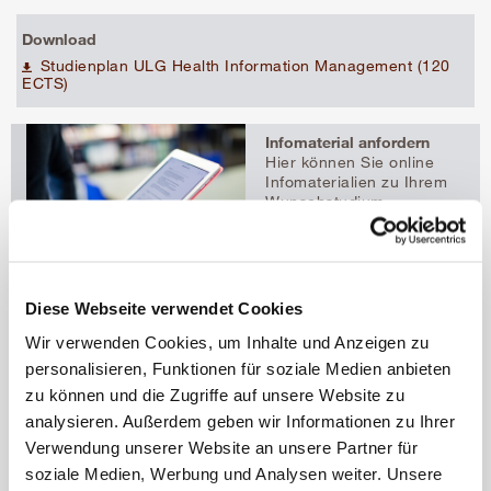
Download
Studienplan ULG Health Information Management (120
ECTS)
Infomaterial anfordern
Hier können Sie online
Infomaterialien zu Ihrem
Wunschstudium
bestellen.
Diese Webseite verwendet Cookies
Bei Fragen gerne
kontaktieren:
Wir verwenden Cookies, um Inhalte und Anzeigen zu
Univ.-Prof. Dr. Elske
personalisieren, Funktionen für soziale Medien anbieten
Ammenwerth, M.Sc.,
MET
zu können und die Zugriffe auf unsere Website zu
Institutsleiterin
analysieren. Außerdem geben wir Informationen zu Ihrer
elske.ammenwerth@umit-
Verwendung unserer Website an unsere Partner für
tirol.at
t
+43 50 8648 3809
soziale Medien, Werbung und Analysen weiter. Unsere