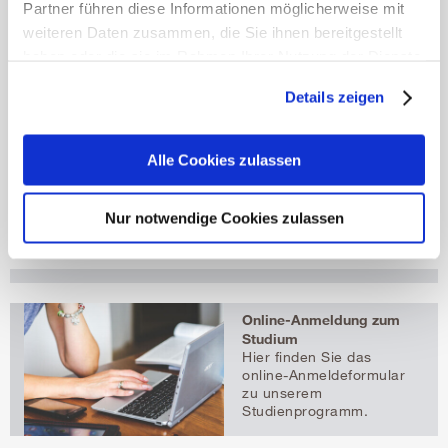
Partner führen diese Informationen möglicherweise mit
weiteren Daten zusammen, die Sie ihnen bereitgestellt
Auszeichnung für gute
Lehre
haben oder die sie im Rahmen Ihrer Nutzung der Dienste
Wir freuen uns sehr, dass
gesammelt haben.
wir soeben den
Details zeigen
Mehr erfahren
Profformance-Preis für
exzellente Lehre in der
Kategorie "digital.
Alle Cookies zulassen
gestützte Lehre" erhalten
haben! Diese
Anerkennung stärkt unser
Engagement für
Nur notwendige Cookies zulassen
innovative Online-Lehre.
Online-Anmeldung zum
Studium
Hier finden Sie das
online-Anmeldeformular
zu unserem
Studienprogramm.