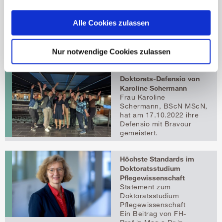
Doktorats-Lounge für
Interessierte an einem
Alle Cookies zulassen
Doktorats-Studium,
insbesondere am
Fachbereich
Nur notwendige Cookies zulassen
Pflegewissenschaft.
Doktorats-Defensio von
Karoline Schermann
Frau Karoline
Schermann, BScN MScN,
hat am 17.10.2022 ihre
Defensio mit Bravour
gemeistert.
Höchste Standards im
Doktoratsstudium
Pflegewissenschaft
Statement zum
Doktoratsstudium
Pflegewissenschaft
Ein Beitrag von FH-