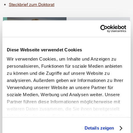
Steckbrief zum Doktorat
Kontakt
Univ.-Prof. Mag. Dr.
Gerhard Müller, MSc
Departmentleitung &
Institutsvorstand
gerhard.mueller@umit-
Diese Webseite verwendet Cookies
tirol.at
Wir verwenden Cookies, um Inhalte und Anzeigen zu
t
+43 50 8648 3891
personalisieren, Funktionen für soziale Medien anbieten
zu können und die Zugriffe auf unsere Website zu
Kontakt
analysieren. Außerdem geben wir Informationen zu Ihrer
Mag. phil. Elisa Haid
Service Doktorat
Verwendung unserer Website an unsere Partner für
doktorat@umit-tirol.at
soziale Medien, Werbung und Analysen weiter. Unsere
t
+43 50 8648 3819
Partner führen diese Informationen möglicherweise mit
f +43 50 8648 673819
weiteren Daten zusammen, die Sie ihnen bereitgestellt
haben oder die sie im Rahmen Ihrer Nutzung der Dienste
Doktorats-Lounge-
gesammelt haben.
Termine 2025/2026
Details zeigen
Mehr erfahren
Save the Date!