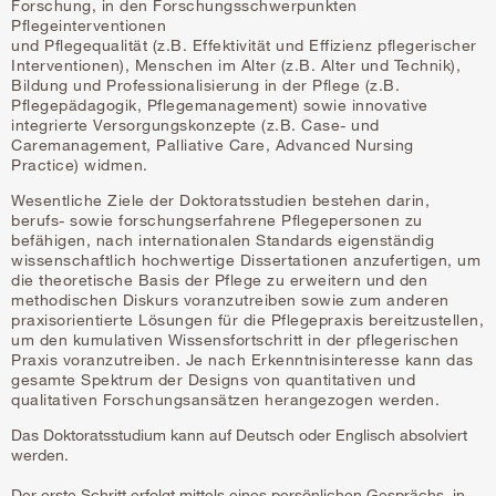
Forschung, in den Forschungsschwerpunkten
Pflegeinterventionen
und Pflegequalität (z.B. Effektivität und Effizienz pflegerischer
Interventionen), Menschen im Alter (z.B. Alter und Technik),
Bildung und Professionalisierung in der Pflege (z.B.
Pflegepädagogik, Pflegemanagement) sowie innovative
integrierte Versorgungskonzepte (z.B. Case- und
Caremanagement, Palliative Care, Advanced Nursing
Practice) widmen.
Wesentliche Ziele der Doktoratsstudien bestehen darin,
berufs- sowie forschungserfahrene Pflegepersonen zu
befähigen, nach internationalen Standards eigenständig
wissenschaftlich hochwertige Dissertationen anzufertigen, um
die theoretische Basis der Pflege zu erweitern und den
methodischen Diskurs voranzutreiben sowie zum anderen
praxisorientierte Lösungen für die Pflegepraxis bereitzustellen,
um den kumulativen Wissensfortschritt in der pflegerischen
Praxis voranzutreiben. Je nach Erkenntnisinteresse kann das
gesamte Spektrum der Designs von quantitativen und
qualitativen Forschungsansätzen herangezogen werden.
Das Doktoratsstudium kann auf Deutsch oder Englisch absolviert
werden.
Der erste Schritt erfolgt mittels eines persönlichen Gesprächs, in