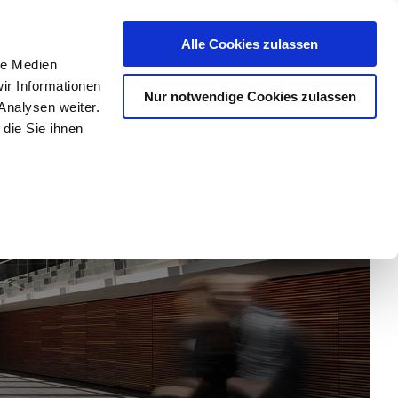
chutz
Impressum/Kontakt
Cookie Erklärung
Alle Cookies zulassen
le Medien
ir Informationen
Nur notwendige Cookies zulassen
y
Forschung
Departments
Universität
Analysen weiter.
die Sie ihnen