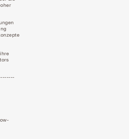
hoher
tungen
ung
konzepte
ihre
tors
--------
row-