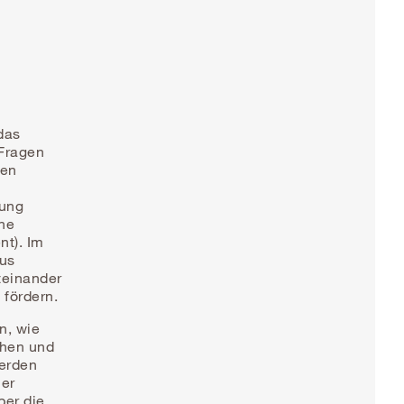
das
Fragen
hen
rung
che
t). Im
aus
teinander
 fördern.
n, wie
chen und
werden
her
er die