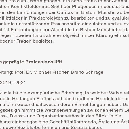
des Projekts „Werte pflegen. Ethische Praxis in der Altenhilf
chen Konfliktfelder aus Sicht der Pflegenden in der station
e in den Einrichtungen der Caritas im Bistum Münster zu b
fliktfelder in Praxisprojekten zu bearbeiten und zu evalui
nkrete unterstützende Praxisschritte einzuleiten und zu ev
 14 Einrichtungen der Altenhilfe im Bistum Münster hat da
legen" zweieinhalb Jahre erfolgreich in der Klärung ethisc
ogener Fragen begleitet.
ch geprägte Professionalität
tung: Prof. Dr. Michael Fischer, Bruno Schrage
 2019 - 2021
Studie ist die exemplarische Erhebung, in welcher Weise re
tuelle Haltungen Einfluss auf das berufliche Handeln der h
onals im Gesundheitswesen deren Einrichtungen haben. Da
gsdesign nimmt die Wechselwirkungen zwischen einem Le
ns-, Dienst- und Organisationsethos in den Blick. In die
hung einbezogen sind Geschäftsführerende, Ärzte und Ärzt
 sowie Sozialarbeiterinnen und Sozialarbeiter.