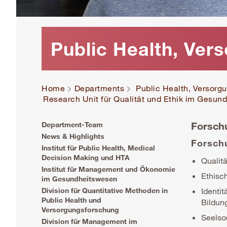
Public Health, Ve
Home
Departments
Public Health, Versor
Research Unit für Qualität und Ethik im Gesun
Forsch
Department-Team
News & Highlights
Forsch
Institut für Public Health, Medical
Decision Making und HTA
Qualit
Institut für Management und Ökonomie
Ethisc
im Gesundheitswesen
Division für Quantitative Methoden in
Identit
Public Health und
Bildun
Versorgungsforschung
Seelso
Division für Management im