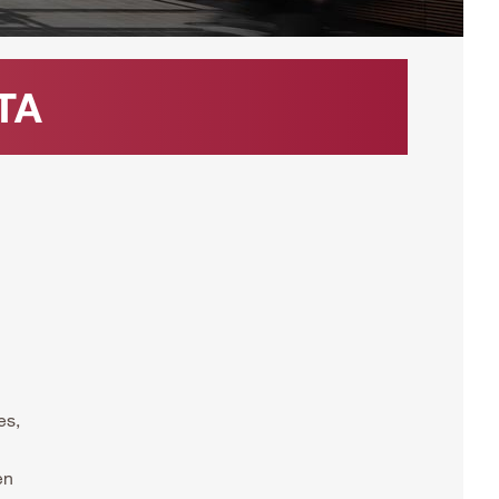
HTA
es,
en