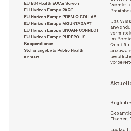
EU EU4Health EUCanScreen
Vermittl
EU Horizon Europe PARC
Praxisbe
EU Horizon Europe PREMIO COLLAB
Das Wiss
EU Horizon Europe MOUNTADAPT
anwendun
EU Horizon Europe UNCAN-CONNECT
vermitte
EU Horizon Europe PUREPOLIS
im Bereic
Kooperationen
Qualität
anzuwend
Stellenangebote Public Health
beruflic
Kontakt
vorbereit
----------
Aktuel
Begleite
Gesamtle
Fischer, 
Laufzeit