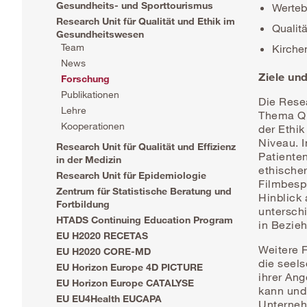
Gesundheits- und Sporttourismus
Werteb
Research Unit für Qualität und Ethik im
Qualit
Gesundheitswesen
Team
Kirche
News
Ziele un
Forschung
Publikationen
Die Resea
Lehre
Thema Qu
Kooperationen
der Ethi
Niveau. 
Research Unit für Qualität und Effizienz
Patiente
in der Medizin
ethischer
Research Unit für Epidemiologie
Filmbesp
Zentrum für Statistische Beratung und
Hinblick
Fortbildung
untersch
HTADS Continuing Education Program
in Bezieh
EU H2020 RECETAS
Weitere 
EU H2020 CORE-MD
die seels
EU Horizon Europe 4D PICTURE
ihrer An
EU Horizon Europe CATALYSE
kann und 
EU EU4Health EUCAPA
Unterneh