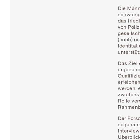
Die Männ
schwieri
das fried
von Poli
gesellsch
(noch) ni
Identitä
unterstüt
Das Ziel 
ergebend
Qualifizi
erreiche
werden: e
zweitens 
Rolle ver
Rahmenbe
Der Forsc
sogenann
Interview
Überblic