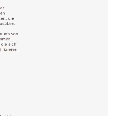
der
ten
en, die
ausüben.
 auch von
ommen
die sich
ifizieren