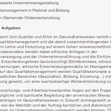
asierte Unternehmensgestaltung
ätsmanagement in Pastoral und Bildung
n-/Gemeinde-/Ordensentwicklung
d Aufgaben
rch Unit Qualität und Ethik im Gesundheitswesen vertritt 
alitätsmanagement und die damit zusammenhängenden 
k in Lehre und Forschung auf einem hohen wissenschaftlic
Insbesondere werden dabei ethische Anliegen in der
nversorgung und der Unternehmensführung und die Einfüh
 Entscheidungsforen berücksichtigt (Ethikkomitees, ethis
rechungen, ethische Entscheidungsmodelle im Managemen
 auf das Qualitätsmanagement werden Qualitätskonzepte 
iedlichen Bereichen (Gesundheit, Bildung, Erziehung…) mi
ung gesetzt, um eine wechselseitige Weiterentwicklung zu
Forschungs- und Arbeitsschwerpunkte liegen auf den Frage
orgliche und spirituelle Begleitung der anvertrauten Mens
gehörigen im Gesundheitswesen in Zukunft sichergestellt 
wie die Identität und der Auftrag karitativer und diakonisc
men im Unternehmensalltag umgesetzt werden können. Üb