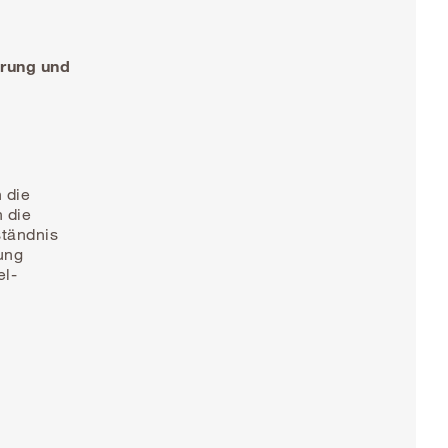
erung und
 die
 die
ständnis
ung
el-