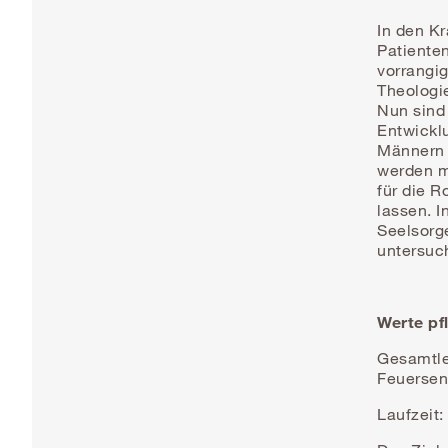
In den Kr
Patiente
vorrangi
Theologie
Nun sind
Entwickl
Männern 
werden m
für die R
lassen. I
Seelsorg
untersuch
Werte pfl
Gesamtlei
Feuersen
Laufzeit