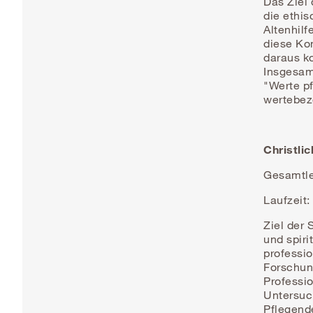
Das Ziel 
die ethis
Altenhilf
diese Kon
daraus ko
Insgesamt
"Werte pf
wertebez
Christli
Gesamtlei
Laufzeit:
Ziel der 
und spiri
professi
Forschun
Professio
Untersuc
Pflegende