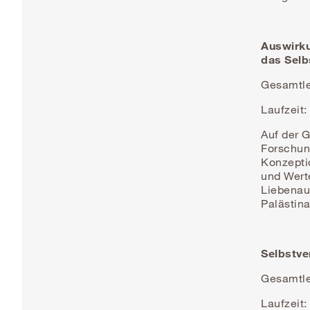
Auswirku
das Selb
Gesamtlei
Laufzeit:
Auf der G
Forschun
Konzepti
und Wert
Liebenau 
Palästin
Selbstve
Gesamtlei
Laufzeit