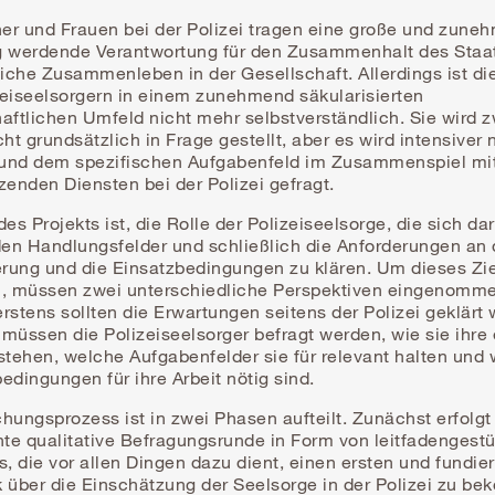
er und Frauen bei der Polizei tragen eine große und zune
g werdende Verantwortung für den Zusammenhalt des Staa
liche Zusammenleben in der Gesellschaft. Allerdings ist di
zeiseelsorgern in einem zunehmend säkularisierten
aftlichen Umfeld nicht mehr selbstverständlich. Sie wird 
cht grundsätzlich in Frage gestellt, aber es wird intensiver
t und dem spezifischen Aufgabenfeld im Zusammenspiel mi
zenden Diensten bei der Polizei gefragt.
des Projekts ist, die Rolle der Polizeiseelsorge, die sich da
en Handlungsfelder und schließlich die Anforderungen an 
erung und die Einsatzbedingungen zu klären. Um dieses Zie
n, müssen zwei unterschiedliche Perspektiven eingenomm
rstens sollten die Erwartungen seitens der Polizei geklärt
müssen die Polizeiseelsorger befragt werden, wie sie ihre
stehen, welche Aufgabenfelder sie für relevant halten und
dingungen für ihre Arbeit nötig sind.
hungsprozess ist in zwei Phasen aufteilt. Zunächst erfolgt
te qualitative Befragungsrunde in Form von leitfadengestü
s, die vor allen Dingen dazu dient, einen ersten und fundie
k über die Einschätzung der Seelsorge in der Polizei zu b