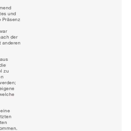
hmend
tes und
e Präsenz
zwar
 nach der
t anderen
raus
die
l zu
en
 werden;
 eigene
 welche
 eine
tzten
rten
ekommen.