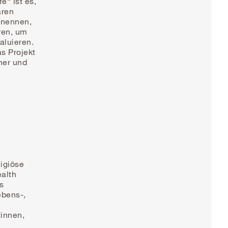
e“ ist es,
ären
enennen,
eren, um
aluieren.
s Projekt
her und
ligiöse
ealth
s
bens-,
innen,