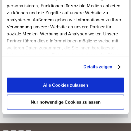
personalisieren, Funktionen für soziale Medien anbieten
Kontakt
Univ.-Prof. Dr. Michael
zu können und die Zugriffe auf unsere Website zu
Fischer
analysieren. Außerdem geben wir Informationen zu Ihrer
Head, Research Unit for
Verwendung unserer Website an unsere Partner für
Quality and Ethics in
Health Care
soziale Medien, Werbung und Analysen weiter. Unsere
michael.fischer@umit-
Partner führen diese Informationen möglicherweise mit
tirol.at
weiteren Daten zusammen, die Sie ihnen bereitgestellt
t
+43 50 8648 3930
f +43 50 8648 673930
haben oder die sie im Rahmen Ihrer Nutzung der Dienste
gesammelt haben.
Details zeigen
Mehr erfahren
Kontakt
Mag. (FH) Judith
Konzett-Knetsch, MA
Alle Cookies zulassen
Executive Personal
Assistant to Institute Head
public-health@umit-
Nur notwendige Cookies zulassen
tirol.at
t
+43 50 8648 3930
f +43 50 8648 673930