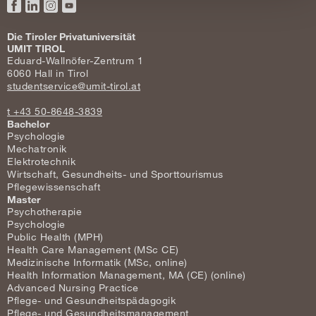
Facebook
LinkedIn
Instagram
YouTube
Die Tiroler Privatuniversität
UMIT TIROL
Eduard-Wallnöfer-Zentrum 1
6060 Hall in Tirol
studentservice@umit-tirol.at
t +43 50-8648-3839
Bachelor
Psychologie
Mechatronik
Elektrotechnik
Wirtschaft, Gesundheits- und Sporttourismus
Pflegewissenschaft
Master
Psychotherapie
Psychologie
Public Health (MPH)
Health Care Management (MSc CE)
Medizinische Informatik (MSc, online)
Health Information Management, MA (CE) (online)
Advanced Nursing Practice
Pflege- und Gesundheitspädagogik
Pflege- und Gesundheitsmanagement