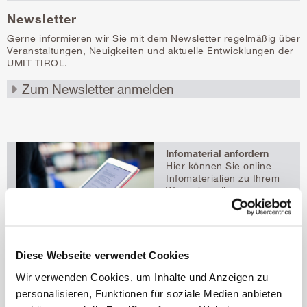
Newsletter
Gerne informieren wir Sie mit dem Newsletter regelmäßig über
Veranstaltungen, Neuigkeiten und aktuelle Entwicklungen der
UMIT TIROL.
Infomaterial anfordern
Hier können Sie online
Infomaterialien zu Ihrem
Wunschstudium
bestellen.
Diese Webseite verwendet Cookies
Download
Curriculum ULG Führungsaufgaben in der Pflege (pdf,
Wir verwenden Cookies, um Inhalte und Anzeigen zu
288 kB)
personalisieren, Funktionen für soziale Medien anbieten