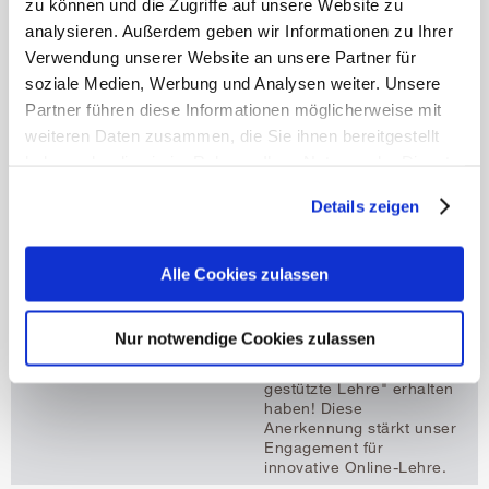
zu können und die Zugriffe auf unsere Website zu
analysieren. Außerdem geben wir Informationen zu Ihrer
Wissenschaftliche Leitung
a.o. Univ.-Prof. Dipl.-
Verwendung unserer Website an unsere Partner für
PGW Dr. Daniela Deufert
soziale Medien, Werbung und Analysen weiter. Unsere
Leitung der Division für
Partner führen diese Informationen möglicherweise mit
Pflege- und
Gesundheitspädagogik
weiteren Daten zusammen, die Sie ihnen bereitgestellt
daniela.deufert@umit-
haben oder die sie im Rahmen Ihrer Nutzung der Dienste
tirol.at
gesammelt haben.
t
+43 50 8648 3895
Details zeigen
Mehr erfahren
Auszeichnung für gute
Lehre
Alle Cookies zulassen
Wir freuen uns sehr, dass
wir soeben den
Profformance-Preis für
Nur notwendige Cookies zulassen
exzellente Lehre in der
Kategorie "digital.
gestützte Lehre" erhalten
haben! Diese
Anerkennung stärkt unser
Engagement für
innovative Online-Lehre.