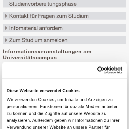
Informationsveranstaltungen am
Universitätscampus
Der Universität UMIT TIROL ist es wichtig, Interessierte
persönlich über die Studien zu informieren. Deshalb finden vor
Ort - am Universitätscampus in Hall - regelmäßig
Informationsveranstaltungen statt, bei denen Professor*innen,
Assistent*innen und Studierende über das
Diese Webseite verwendet Cookies
Ausbildungsangebot informieren.
Wir verwenden Cookies, um Inhalte und Anzeigen zu
personalisieren, Funktionen für soziale Medien anbieten
zu können und die Zugriffe auf unsere Website zu
analysieren. Außerdem geben wir Informationen zu Ihrer
Verwendung unserer Website an unsere Partner für