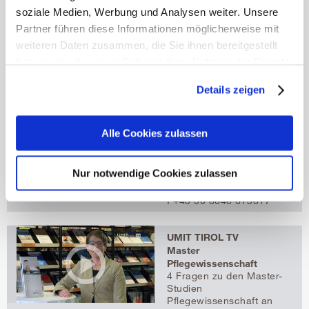
Infomaterial anfordern
soziale Medien, Werbung und Analysen weiter. Unsere
Hier können Sie online
Partner führen diese Informationen möglicherweise mit
Infomaterialien zu Ihrem
Wunschstudium
weiteren Daten zusammen, die Sie ihnen bereitgestellt
bestellen.
haben oder die sie im Rahmen Ihrer Nutzung der Dienste
gesammelt haben.
Details zeigen
Mehr erfahren
Kontakt
Ansgar Stöckl
Alle Cookies zulassen
Service
Studierendenorganisation
studentservice@umit-
Nur notwendige Cookies zulassen
tirol.at
t
+43 50 8648 3817
f +43 50 8648 673817
UMIT TIROL TV
Master
Pflegewissenschaft
4 Fragen zu den Master-
Studien
Pflegewissenschaft an