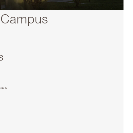
m Campus
s
 aus