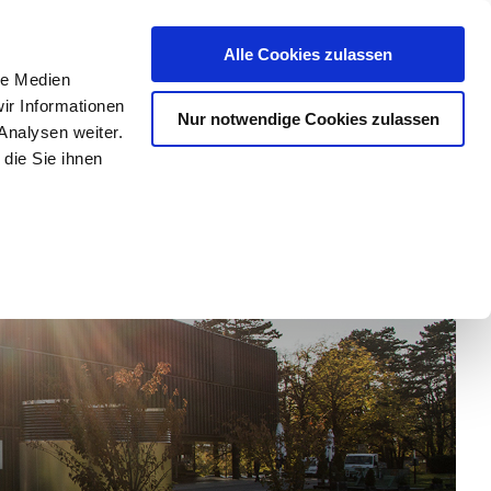
chutz
Impressum/Kontakt
Cookie Erklärung
Alle Cookies zulassen
le Medien
ir Informationen
Nur notwendige Cookies zulassen
y
Forschung
Departments
Universität
Analysen weiter.
die Sie ihnen