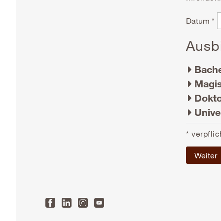
Datum *
Ausbi
Bache
Magis
Dokto
Unive
*
verpflic
Weiter