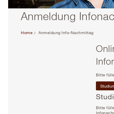
Anmeldung Infona
Home
Anmeldung Info-Nachmittag
Onli
Info
Bitte fül
Studiu
Stud
Bitte fül
Infonach