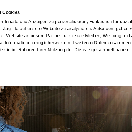
t Cookies
er bestellen
Infomaterial HIER bestellen
Servicecenter
Datens
 Inhalte und Anzeigen zu personalisieren, Funktionen für sozia
e Zugriffe auf unsere Website zu analysieren. Außerdem geben w
Studienangebot
Academ
er Website an unsere Partner für soziale Medien, Werbung und 
se Informationen möglicherweise mit weiteren Daten zusammen, 
 die sie im Rahmen Ihrer Nutzung der Dienste gesammelt haben.