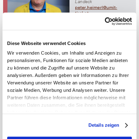
Landeck
peter.heimerl@umit-
tirol.at
t
+43 664/4207702
Team
Unser Team
Diese Webseite verwendet Cookies
Wir verwenden Cookies, um Inhalte und Anzeigen zu
personalisieren, Funktionen für soziale Medien anbieten
zu können und die Zugriffe auf unsere Website zu
analysieren. Außerdem geben wir Informationen zu Ihrer
Wirtschaft, Gesundheits-
Verwendung unserer Website an unsere Partner für
und Sporttourismus
soziale Medien, Werbung und Analysen weiter. Unsere
In diesem gemeinsamen
Partner führen diese Informationen möglicherweise mit
Bachelor-Studium der
weiteren Daten zusammen, die Sie ihnen bereitgestellt
Universität Innsbruck und
der UMIT TIROL werden
haben oder die sie im Rahmen Ihrer Nutzung der Dienste
die wissenschaftlichen
gesammelt haben.
Kompetenzen der beiden
Details zeigen
Tiroler Universitäten
Mehr erfahren
gebündelt.