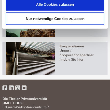
Alle Cookies zulassen
Forschung
Hier finden Sie unsere
aktuellen
Nur notwendige Cookies zulassen
Forschungsprojekte.
Kooperationen
Unsere
Kooperationspartner
finden Sie hier.
Facebook
LinkedIn
Instagram
YouTube
Die Tiroler Privatuniversität
UMIT TIROL
Eduard-Wallnöfer-Zentrum 1