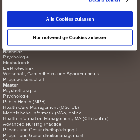
Mehr erfahren
Facebook
LinkedIn
Instagram
YouTube
Die Tiroler Privatuniversität
UMIT TIROL
Alle Cookies zulassen
Eduard-Wallnöfer-Zentrum 1
6060 Hall in Tirol
studentservice@umit-tirol.at
Nur notwendige Cookies zulassen
t +43 50-8648-3839
Bachelor
Psychologie
Mechatronik
Elektrotechnik
Wirtschaft, Gesundheits- und Sporttourismus
Pflegewissenschaft
Master
Psychotherapie
Psychologie
Public Health (MPH)
Health Care Management (MSc CE)
Medizinische Informatik (MSc, online)
Health Information Management, MA (CE) (online)
Advanced Nursing Practice
Pflege- und Gesundheitspädagogik
Pflege- und Gesundheitsmanagement